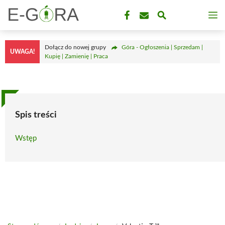
Przejdź
M
do
treści
Dołącz do nowej grupy
Góra - Ogłoszenia | Sprzedam |
UWAGA!
Kupię | Zamienię | Praca
Spis treści
Wstęp