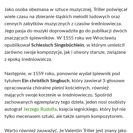
Jako osoba obeznana w sztuce muzycznej, Triller poświęcał
wiele czasu na zbieranie śląskich melodii ludowych oraz
cennych zabytków muzycznych z czasów średniowiecza.
Jego pasja do muzyki doprowadziła go do publikacji dwóch
znaczących śpiewników. W 1555 roku we Wrocławiu
opublikował
Schlesisch Singebüchlein
, w którym umieścił
zarówno swoje kompozycje, jak i utwory starsze, związane
z epoką średniowiecza.
Następnie, w 1559 roku, ponownie wydał śpiewnik pod
tytułem
Ein christlich Singbuch
, który zawierał 3-głosowe
opracowania chóralne pieśni kościelnych, również
mających swoje korzenie w średniowieczu. Spośród
zachowanych egzemplarzy tego dzieła, jeden nosi osobisty
autograf
Jerzego Rudolfa
, księcia legnickiego, który był nie
tylko mecenasem sztuki, ale także samym kompozytorem.
Warto również zauważyć, że Valentin Triller jest znany jako