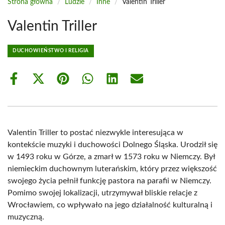
Strona główna
/
Ludzie
/
Inne
/
Valentin Triller
Valentin Triller
DUCHOWIEŃSTWO I RELIGIA
Share
Share
Share
Share
Share
Share
on
on
on
on
on
on
Facebook
X
Pinterest
WhatsApp
LinkedIn
Email
(Twitter)
Valentin Triller to postać niezwykle interesująca w
kontekście muzyki i duchowości Dolnego Śląska. Urodził się
w 1493 roku w Górze, a zmarł w 1573 roku w Niemczy. Był
niemieckim duchownym luterańskim, który przez większość
swojego życia pełnił funkcję pastora na parafii w Niemczy.
Pomimo swojej lokalizacji, utrzymywał bliskie relacje z
Wrocławiem, co wpływało na jego działalność kulturalną i
muzyczną.