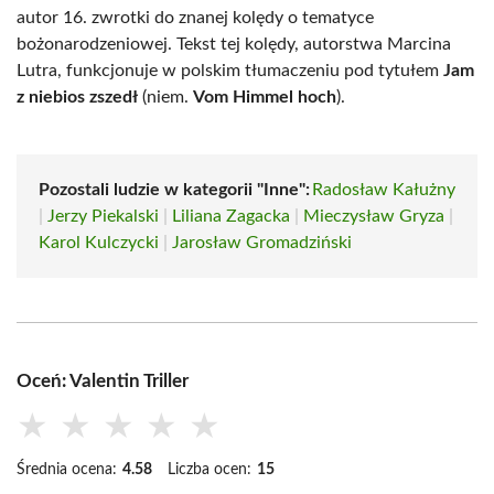
autor 16. zwrotki do znanej kolędy o tematyce
bożonarodzeniowej. Tekst tej kolędy, autorstwa Marcina
Lutra, funkcjonuje w polskim tłumaczeniu pod tytułem
Jam
z niebios zszedł
(niem.
Vom Himmel hoch
).
Pozostali ludzie w kategorii "Inne":
Radosław Kałużny
|
Jerzy Piekalski
|
Liliana Zagacka
|
Mieczysław Gryza
|
Karol Kulczycki
|
Jarosław Gromadziński
Oceń: Valentin Triller
★
★
★
★
★
Średnia ocena:
4.58
Liczba ocen:
15