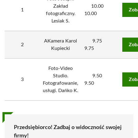
Zakład
10.00
1
Zob
fotograficzny.
10.00
Lesiak S.
AKamera Karol
9.75
2
Zob
Kupiecki
9.75
Foto-Video
Studio.
9.50
3
Zob
Fotografowanie,
9.50
usługi. Dańko K.
Przedsiębiorco! Zadbaj o widoczność swojej
firmy!