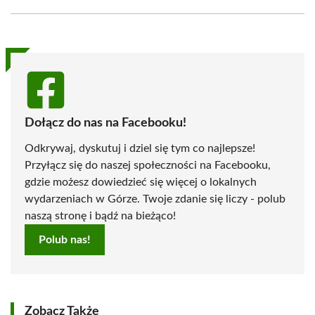
Facebook
X
Pinterest
WhatsApp
LinkedIn
Email
(Twitter)
Dołącz do nas na Facebooku!
Odkrywaj, dyskutuj i dziel się tym co najlepsze!
Przyłącz się do naszej społeczności na Facebooku,
gdzie możesz dowiedzieć się więcej o lokalnych
wydarzeniach w Górze. Twoje zdanie się liczy - polub
naszą stronę i bądź na bieżąco!
Polub nas!
Zobacz Także