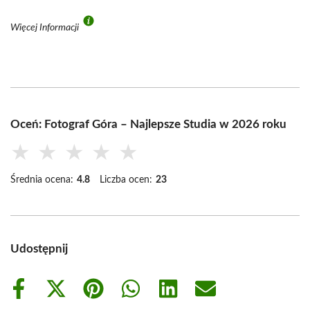
Więcej Informacji
Oceń: Fotograf Góra – Najlepsze Studia w 2026 roku
★
★
★
★
★
Średnia ocena:
4.8
Liczba ocen:
23
Udostępnij
Share
Share
Share
Share
Share
Share
on
on
on
on
on
on