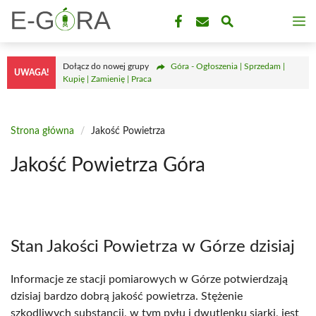
Przejdź
M
do
treści
Dołącz do nowej grupy
Góra - Ogłoszenia | Sprzedam |
UWAGA!
Kupię | Zamienię | Praca
Strona główna
/
Jakość Powietrza
Jakość Powietrza Góra
Stan Jakości Powietrza w Górze dzisiaj
Informacje ze stacji pomiarowych w Górze potwierdzają
dzisiaj bardzo dobrą jakość powietrza. Stężenie
szkodliwych substancji, w tym pyłu i dwutlenku siarki, jest