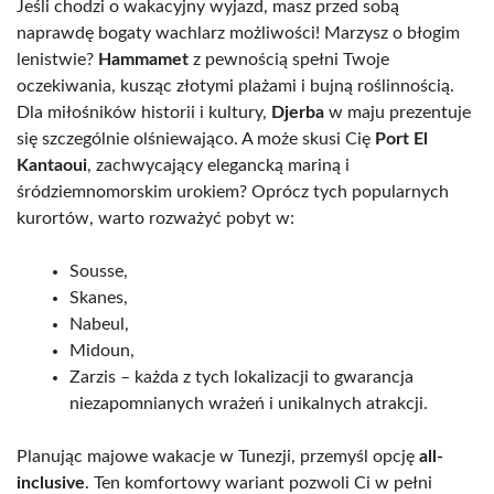
Jeśli chodzi o wakacyjny wyjazd, masz przed sobą
naprawdę bogaty wachlarz możliwości! Marzysz o błogim
lenistwie?
Hammamet
z pewnością spełni Twoje
oczekiwania, kusząc złotymi plażami i bujną roślinnością.
Dla miłośników historii i kultury,
Djerba
w maju prezentuje
się szczególnie olśniewająco. A może skusi Cię
Port El
Kantaoui
, zachwycający elegancką mariną i
śródziemnomorskim urokiem? Oprócz tych popularnych
kurortów, warto rozważyć pobyt w:
Sousse,
Skanes,
Nabeul,
Midoun,
Zarzis – każda z tych lokalizacji to gwarancja
niezapomnianych wrażeń i unikalnych atrakcji.
Planując majowe wakacje w Tunezji, przemyśl opcję
all-
inclusive
. Ten komfortowy wariant pozwoli Ci w pełni