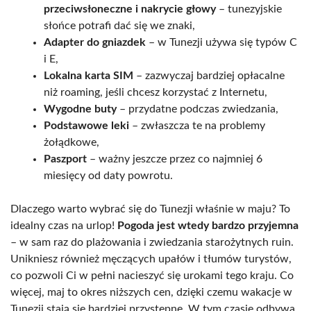
przeciwsłoneczne i nakrycie głowy
– tunezyjskie
słońce potrafi dać się we znaki,
Adapter do gniazdek
– w Tunezji używa się typów C
i E,
Lokalna karta SIM
– zazwyczaj bardziej opłacalne
niż roaming, jeśli chcesz korzystać z Internetu,
Wygodne buty
– przydatne podczas zwiedzania,
Podstawowe leki
– zwłaszcza te na problemy
żołądkowe,
Paszport
– ważny jeszcze przez co najmniej 6
miesięcy od daty powrotu.
Dlaczego warto wybrać się do Tunezji właśnie w maju? To
idealny czas na urlop!
Pogoda jest wtedy bardzo przyjemna
– w sam raz do plażowania i zwiedzania starożytnych ruin.
Unikniesz również męczących upałów i tłumów turystów,
co pozwoli Ci w pełni nacieszyć się urokami tego kraju. Co
więcej, maj to okres niższych cen, dzięki czemu wakacje w
Tunezji stają się bardziej przystępne. W tym czasie odbywa