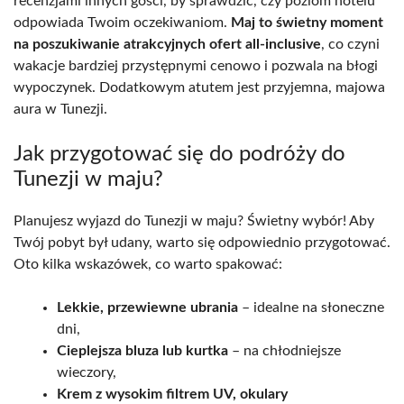
recenzjami innych gości, by sprawdzić, czy poziom hotelu
odpowiada Twoim oczekiwaniom.
Maj to świetny moment
na poszukiwanie atrakcyjnych ofert all-inclusive
, co czyni
wakacje bardziej przystępnymi cenowo i pozwala na błogi
wypoczynek. Dodatkowym atutem jest przyjemna, majowa
aura w Tunezji.
Jak przygotować się do podróży do
Tunezji w maju?
Planujesz wyjazd do Tunezji w maju? Świetny wybór! Aby
Twój pobyt był udany, warto się odpowiednio przygotować.
Oto kilka wskazówek, co warto spakować:
Lekkie, przewiewne ubrania
– idealne na słoneczne
dni,
Cieplejsza bluza lub kurtka
– na chłodniejsze
wieczory,
Krem z wysokim filtrem UV, okulary