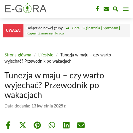
Przejdź
M
do
treści
Dołącz do nowej grupy
Góra - Ogłoszenia | Sprzedam |
UWAGA!
Kupię | Zamienię | Praca
Strona główna
/
Lifestyle
/
Tunezja w maju – czy warto
wyjechać? Przewodnik po wakacjach
Tunezja w maju – czy warto
wyjechać? Przewodnik po
wakacjach
Data dodania:
13 kwietnia 2025 r.
Share
Share
Share
Share
Share
Share
on
on
on
on
on
on