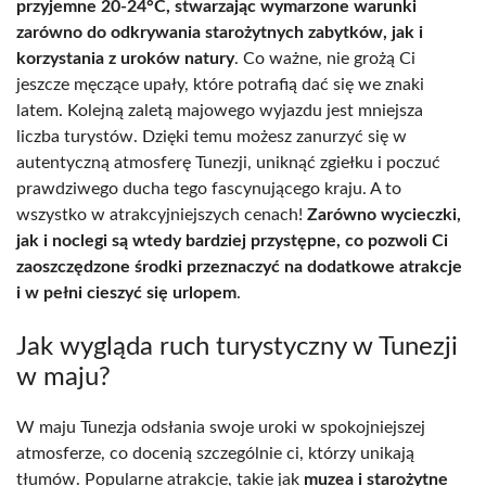
przyjemne 20-24°C, stwarzając wymarzone warunki
zarówno do odkrywania starożytnych zabytków, jak i
korzystania z uroków natury
. Co ważne, nie grożą Ci
jeszcze męczące upały, które potrafią dać się we znaki
latem. Kolejną zaletą majowego wyjazdu jest mniejsza
liczba turystów. Dzięki temu możesz zanurzyć się w
autentyczną atmosferę Tunezji, uniknąć zgiełku i poczuć
prawdziwego ducha tego fascynującego kraju. A to
wszystko w atrakcyjniejszych cenach!
Zarówno wycieczki,
jak i noclegi są wtedy bardziej przystępne, co pozwoli Ci
zaoszczędzone środki przeznaczyć na dodatkowe atrakcje
i w pełni cieszyć się urlopem
.
Jak wygląda ruch turystyczny w Tunezji
w maju?
W maju Tunezja odsłania swoje uroki w spokojniejszej
atmosferze, co docenią szczególnie ci, którzy unikają
tłumów. Popularne atrakcje, takie jak
muzea i starożytne