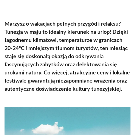
Facebook
X
Pinterest
WhatsApp
LinkedIn
Email
(Twitter)
Marzysz o wakacjach pełnych przygód i relaksu?
Tunezja w maju to idealny kierunek na urlop! Dzięki
łagodnemu klimatowi, temperaturze w granicach
20-24°C i mniejszym tłumom turystów, ten miesiąc
staje się doskonałą okazją do odkrywania
fascynujących zabytków oraz delektowania się
urokami natury. Co więcej, atrakcyjne ceny i lokalne
festiwale gwarantują niezapomniane wrażenia oraz
autentyczne doświadczenie kultury tunezyjskiej.