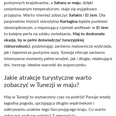
pustynnych krajobrazów, a
Sahara w maju
, dzięki
umiarkowanym temperaturom, staje się wyjątkowo
przyjazna. Warto również zobaczyć
Safakis
i
El Jem
. Dla
pasjonatów historii starożytna
Kartagina
będzie punktem
obowiązkowym, a imponujący rzymski amfiteatr w
El Jem
to kolejna perła na szlaku zwiedzania.
Maj to doskonała
okazja, by w pełni doświadczyć tunezyjskiej
różnorodności
, podziwiając zarówno malownicze wybrzeże,
jak i tajemnicze pustynne oazy. Tunezja oferuje zarówno
intensywne momenty pełne wrażeń, jak i długie, relaksujące
dni, tworząc idealne warunki do wypoczynku.
Jakie atrakcje turystyczne warto
zobaczyć w Tunezji w maju?
Maj w Tunezji to wymarzony czas na podróż! Panuje wtedy
łagodna pogoda, sprzyjająca długim wędrówkom i
odkrywaniu uroków tego fascynującego kraju. Co warto
zobaczyć podczas wizyty? Z pewnością: