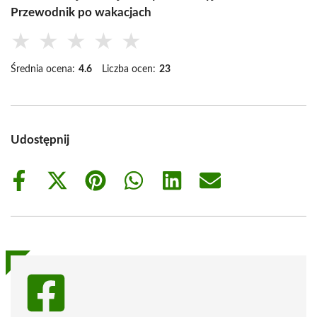
Przewodnik po wakacjach
★
★
★
★
★
Średnia ocena:
4.6
Liczba ocen:
23
Udostępnij
Share
Share
Share
Share
Share
Share
on
on
on
on
on
on
Facebook
X
Pinterest
WhatsApp
LinkedIn
Email
(Twitter)