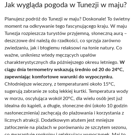
Jak wygląda pogoda w Tunezji w maju?
Planujesz podróż do Tunezji w maju? Doskonale! To świetny
moment na odkrywanie tego fascynującego kraju. W maju
Tunezja rozpieszcza turystów przyjemną, słoneczną aurą –
deszczowe dni należą do rzadkości, co sprzyja zarówno
zwiedzaniu, jak i błogiemu relaksowi na łonie natury. Co
ważne, unikniesz wtedy męczących upałów
charakterystycznych dla późniejszego okresu letniego.
W
ciągu dnia termometry wskazują średnio od 20 do 24°C,
zapewniając komfortowe warunki do wypoczynku.
Chłodniejsze wieczory, z temperaturami około 15°C,
sugerują zabranie ze sobą lekkiej kurtki. Temperatura wody
w morzu, oscylująca wokół 20°C, dla wielu osób jest już
idealna do kąpieli, a długie, słoneczne dni (około 10 godzin
nasłonecznienia) zachęcają do plażowania i korzystania z
licznych atrakcji. Dodatkowym atutem jest mniejsze
zatłoczenie na plażach w porównaniu ze szczytem sezonu,
co gwarantuje spokojny i relaksujący wypoczynek. Maj to