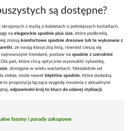
puszystych są dostępne?
rojonych z myślą o kobietach o pełniejszych kształtach.
wagę na
eleganckie spodnie plus size
, które podkreślą
iej zniosą
komfortowe spodnie dresowe lub te wykonane z
aretki
, ze swoją klasyczną linią, również cieszą się
za najnowszymi trendami, postaw na
spodnie z szerokimi
 Dla pań, które chcą optycznie wysmuklić sylwetkę,
size
, dostępne w wielu wariantach. Niezależnie od
dla siebie, może nawet
błękitne spodnie
, które dodadzą
m
to propozycja łącząca wygodę noszenia z aktualnymi
ętaj,
odpowiedni krój to klucz do udanej stylizacji
.
ealne fasony i porady zakupowe