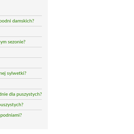
spodni damskich?
nym sezonie?
nej sylwetki?
nie dla puszystych?
puszystych?
 spodniami?