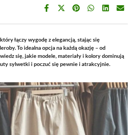
Share
Share
Share
Share
Share
Share
on
on
on
on
on
on
Facebook
X
Pinterest
WhatsApp
LinkedIn
Email
(Twitter)
który łączy wygodę z elegancją, stając się
oby. To idealna opcja na każdą okazję – od
wiedz się, jakie modele, materiały i kolory dominują
uty sylwetki i poczuć się pewnie i atrakcyjnie.