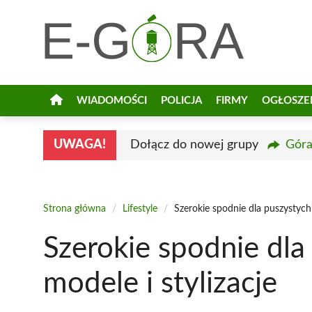
Przejdź
do
treści
WIADOMOŚCI
POLICJA
FIRMY
OGŁOSZE
UWAGA!
Dołącz do nowej grupy
Góra
Strona główna
/
Lifestyle
/
Szerokie spodnie dla puszystych
Szerokie spodnie dl
modele i stylizacje