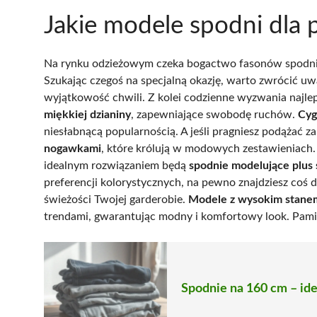
Jakie modele spodni dla 
Na rynku odzieżowym czeka bogactwo fasonów spodni sk
Szukając czegoś na specjalną okazję, warto zwrócić u
wyjątkowość chwili. Z kolei codzienne wyzwania najlep
miękkiej dzianiny
, zapewniające swobodę ruchów.
Cyg
niesłabnącą popularnością. A jeśli pragniesz podążać 
nogawkami
, które królują w modowych zestawieniach.
idealnym rozwiązaniem będą
spodnie modelujące plus 
preferencji kolorystycznych, na pewno znajdziesz coś 
świeżości Twojej garderobie.
Modele z wysokim stane
trendami, gwarantując modny i komfortowy look. Pami
Spodnie na 160 cm – id