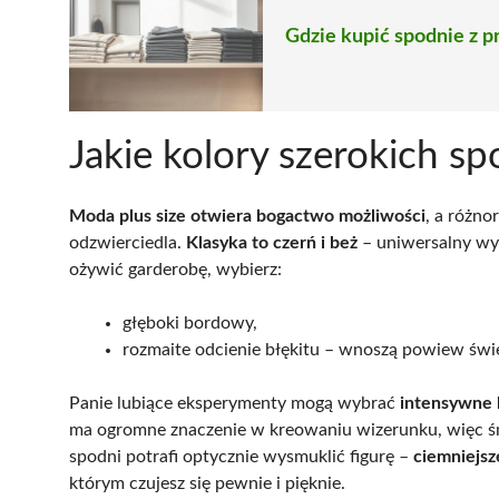
Gdzie kupić spodnie z p
Jakie kolory szerokich sp
Moda plus size otwiera bogactwo możliwości
, a różno
odzwierciedla.
Klasyka to czerń i beż
– uniwersalny wyb
ożywić garderobę, wybierz:
głęboki bordowy,
rozmaite odcienie błękitu – wnoszą powiew świe
Panie lubiące eksperymenty mogą wybrać
intensywne
ma ogromne znaczenie w kreowaniu wizerunku, więc śmi
spodni potrafi optycznie wysmuklić figurę –
ciemniejsz
którym czujesz się pewnie i pięknie.