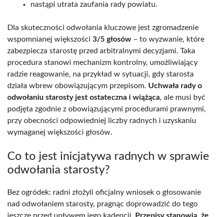
nastąpi utrata zaufania rady powiatu.
Dla skuteczności odwołania kluczowe jest zgromadzenie
wspomnianej większości
3/5 głosów
– to wyzwanie, które
zabezpiecza starostę przed arbitralnymi decyzjami. Taka
procedura stanowi mechanizm kontrolny, umożliwiający
radzie reagowanie, na przykład w sytuacji, gdy starosta
działa wbrew obowiązującym przepisom.
Uchwała rady o
odwołaniu starosty jest ostateczna i wiążąca
, ale musi być
podjęta zgodnie z obowiązującymi procedurami prawnymi,
przy obecności odpowiedniej liczby radnych i uzyskaniu
wymaganej większości głosów.
Co to jest inicjatywa radnych w sprawie
odwołania starosty?
Bez ogródek: radni złożyli oficjalny wniosek o głosowanie
nad odwołaniem starosty, pragnąc doprowadzić do tego
jeszcze przed upływem jego kadencji.
Przepisy stanowią, że