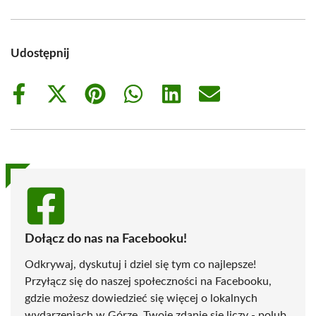
Udostępnij
Share
Share
Share
Share
Share
Share
on
on
on
on
on
on
Facebook
X
Pinterest
WhatsApp
LinkedIn
Email
(Twitter)
Dołącz do nas na Facebooku!
Odkrywaj, dyskutuj i dziel się tym co najlepsze!
Przyłącz się do naszej społeczności na Facebooku,
gdzie możesz dowiedzieć się więcej o lokalnych
wydarzeniach w Górze. Twoje zdanie się liczy - polub