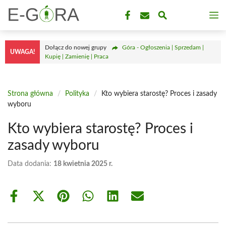
Przejdź
M
do
treści
Dołącz do nowej grupy
Góra - Ogłoszenia | Sprzedam |
UWAGA!
Kupię | Zamienię | Praca
Strona główna
/
Polityka
/
Kto wybiera starostę? Proces i zasady
wyboru
Kto wybiera starostę? Proces i
zasady wyboru
Data dodania:
18 kwietnia 2025 r.
Share
Share
Share
Share
Share
Share
on
on
on
on
on
on
Facebook
X
Pinterest
WhatsApp
LinkedIn
Email
(Twitter)