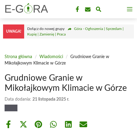
Przejdź
M
do
treści
Dołącz do nowej grupy
Góra - Ogłoszenia | Sprzedam |
UWAGA!
Kupię | Zamienię | Praca
Strona główna
/
Wiadomości
/
Grudniowe Granie w
Mikołajkowym Klimacie w Górze
Grudniowe Granie w
Mikołajkowym Klimacie w Górze
Data dodania:
21 listopada 2025 r.
Share
Share
Share
Share
Share
Share
on
on
on
on
on
on
Facebook
X
Pinterest
WhatsApp
LinkedIn
Email