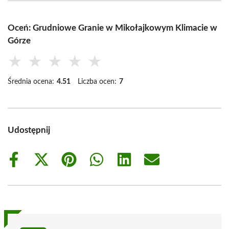
Oceń: Grudniowe Granie w Mikołajkowym Klimacie w
Górze
★
★
★
★
★
Średnia ocena:
4.51
Liczba ocen:
7
Udostępnij
Share
Share
Share
Share
Share
Share
on
on
on
on
on
on
Facebook
X
Pinterest
WhatsApp
LinkedIn
Email
(Twitter)