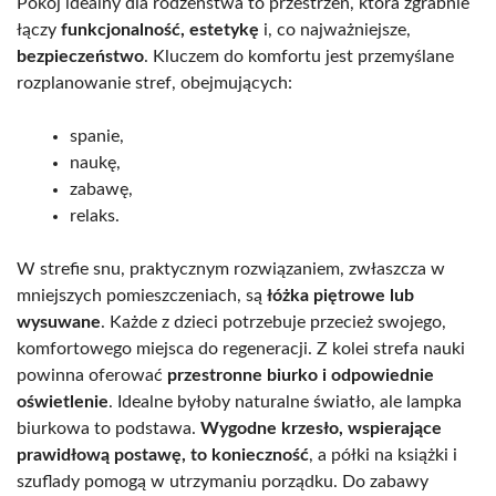
Pokój idealny dla rodzeństwa to przestrzeń, która zgrabnie
łączy
funkcjonalność, estetykę
i, co najważniejsze,
bezpieczeństwo
. Kluczem do komfortu jest przemyślane
rozplanowanie stref, obejmujących:
spanie,
naukę,
zabawę,
relaks.
W strefie snu, praktycznym rozwiązaniem, zwłaszcza w
mniejszych pomieszczeniach, są
łóżka piętrowe lub
wysuwane
. Każde z dzieci potrzebuje przecież swojego,
komfortowego miejsca do regeneracji. Z kolei strefa nauki
powinna oferować
przestronne biurko i odpowiednie
oświetlenie
. Idealne byłoby naturalne światło, ale lampka
biurkowa to podstawa.
Wygodne krzesło, wspierające
prawidłową postawę, to konieczność
, a półki na książki i
szuflady pomogą w utrzymaniu porządku. Do zabawy