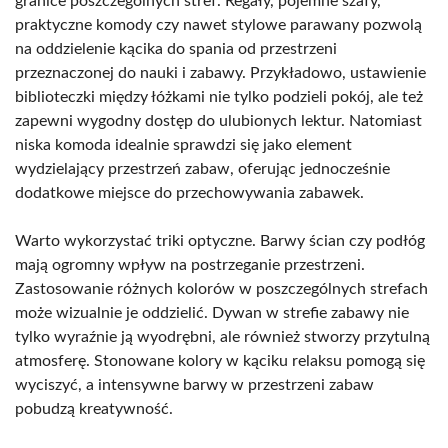
granice poszczególnych stref. Regały, pojemne szafy,
praktyczne komody czy nawet stylowe parawany pozwolą
na oddzielenie kącika do spania od przestrzeni
przeznaczonej do nauki i zabawy. Przykładowo, ustawienie
biblioteczki między łóżkami nie tylko podzieli pokój, ale też
zapewni wygodny dostęp do ulubionych lektur. Natomiast
niska komoda idealnie sprawdzi się jako element
wydzielający przestrzeń zabaw, oferując jednocześnie
dodatkowe miejsce do przechowywania zabawek.
Warto wykorzystać triki optyczne. Barwy ścian czy podłóg
mają ogromny wpływ na postrzeganie przestrzeni.
Zastosowanie różnych kolorów w poszczególnych strefach
może wizualnie je oddzielić. Dywan w strefie zabawy nie
tylko wyraźnie ją wyodrębni, ale również stworzy przytulną
atmosferę. Stonowane kolory w kąciku relaksu pomogą się
wyciszyć, a intensywne barwy w przestrzeni zabaw
pobudzą kreatywność.