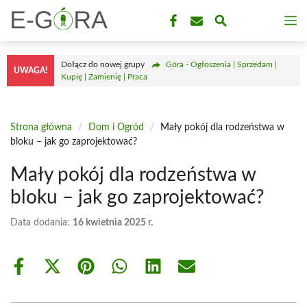
Przejdź
M
do
treści
Dołącz do nowej grupy
Góra - Ogłoszenia | Sprzedam |
UWAGA!
Kupię | Zamienię | Praca
Strona główna
/
Dom i Ogród
/
Mały pokój dla rodzeństwa w
bloku – jak go zaprojektować?
Mały pokój dla rodzeństwa w
bloku – jak go zaprojektować?
Data dodania:
16 kwietnia 2025 r.
Share
Share
Share
Share
Share
Share
on
on
on
on
on
on
Facebook
X
Pinterest
WhatsApp
LinkedIn
Email
(Twitter)