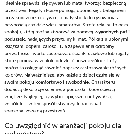
idealnie sprawdzi się dywan lub mata, tworząc bezpieczną
przestrzeń. Regały i kosze pomogą uporać się z bałaganem
po zakończonej rozrywce, a mały stolik do rysowania z
pewnością znajdzie wielu amatorów. Strefa relaksu to oaza
spokoju, którą można stworzyć za pomocą
wygodnych puf i
poduszek
, nadających przytulny klimat. Półka z ulubionymi
książkami dopełni całości. Dla zapewnienia odrobiny
prywatności, warto zastosować ścianki działowe lub regały,
które pomogą wizualnie oddzielić poszczególne strefy –
można to osiągnąć również poprzez zastosowanie różnych
kolorów.
Najważniejsze, aby każde z dzieci czuło się w
swoim pokoju komfortowo i swobodnie
. Charakteru
dodadzą dekoracje ścienne, a poduszki i koce ocieplą
wnętrze. Najlepiej, by wybór upiększeń odbywał się
wspólnie – w ten sposób stworzycie radosną i
spersonalizowaną przestrzeń.
Co uwzględnić w aranżacji pokoju dla