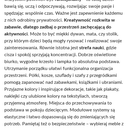
bawią się, uczą i odpoczywają, rozwijając swoje pasje i
spędzając wspólnie czas. Ważne jest zapewnienie każdemu
z nich odrobiny prywatności.
Kreatywność rozkwita w
zabawie, dlatego zadbaj o przestrzeń zachęcającą do
aktywności
. Może to być miękki dywan, mata, czy stolik,
przy którym dzieci będą mogły rysować i realizować swoje
zainteresowania. Równie istotna jest
strefa nauki
, gdzie
cisza i spokój sprzyjają koncentracji. Dobrze oświetlone
biurko, wygodne krzesło i lampka to absolutna podstawa.
Utrzymanie porządku ułatwi funkcjonalna organizacja
przestrzeni. Półki, kosze, szuflady i szafy z przegródkami
pomogą zapanować nad zabawkami, książkami i ubraniami.
Przyjazne kolory i inspirujące dekoracje, takie jak plakaty,
naklejki czy ulubione kolory na tekstyliach, stworzą
przyjemną atmosferę. Miejsca do przechowywania to
podstawa w pokoju dziecięcym. Modułowe systemy są
elastyczne i łatwo dopasowują się do zmieniających się
potrzeb. Pamiętaj też o bezpieczeństwie – wybieraj meble z