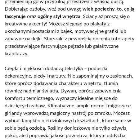
przemieniają go w przytulną przestrzeń z własną duszą.
Dobierając ozdoby, weź pod uwagę
wiek pociechy
,
to, co ją
fascynuje
oraz
ogólny styl wnętrza
. Ściany aż proszą się o
kreatywne akcenty! Możesz sięgnąć po plakaty z
ukochanymi postaciami z bajek, motywacyjne grafiki lub
zabawne naklejki. Starszaki z pewnością docenią fototapety
przedstawiające fascynujące pejzaże lub galaktyczne
krajobrazy.
Ciepła i miękkości dodadzą tekstylia – poduszki
dekoracyjne, pledy i narzuty. Nie zapominajmy o zasłonach,
które oprócz dodawania charakteru wnętrzu, tłumią
również nadmiar światła. Dywan, oprócz zapewnienia
komfortu termicznego, wyznaczy idealne miejsce do
dziecięcych zabaw. Klimatyczne lampki nocne i migoczące
girlandy wprowadzą magiczny nastrój po zmroku. Możesz
wybrać lampki o nietuzinkowych kształtach, które same w
sobie będą ozdobą. Rośliny doniczkowe nie tylko ożywią
pokój, ale i poprawią jakość powietrza, którym oddycha