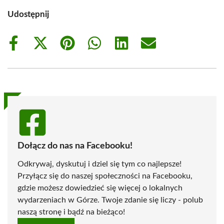
Udostępnij
Share
Share
Share
Share
Share
Share
on
on
on
on
on
on
Facebook
X
Pinterest
WhatsApp
LinkedIn
Email
(Twitter)
Dołącz do nas na Facebooku!
Odkrywaj, dyskutuj i dziel się tym co najlepsze!
Przyłącz się do naszej społeczności na Facebooku,
gdzie możesz dowiedzieć się więcej o lokalnych
wydarzeniach w Górze. Twoje zdanie się liczy - polub
naszą stronę i bądź na bieżąco!