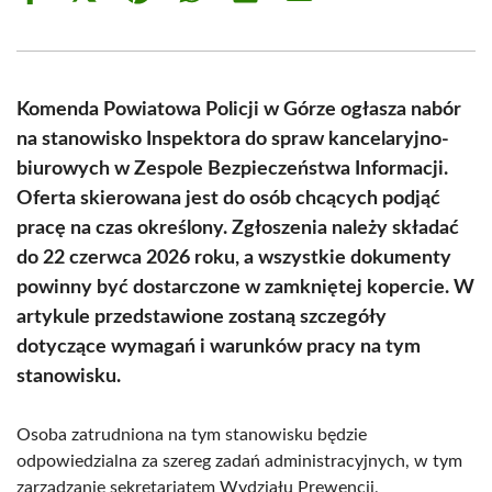
on
on
on
on
on
on
Facebook
X
Pinterest
WhatsApp
LinkedIn
Email
(Twitter)
Komenda Powiatowa Policji w Górze ogłasza nabór
na stanowisko Inspektora do spraw kancelaryjno-
biurowych w Zespole Bezpieczeństwa Informacji.
Oferta skierowana jest do osób chcących podjąć
pracę na czas określony. Zgłoszenia należy składać
do 22 czerwca 2026 roku, a wszystkie dokumenty
powinny być dostarczone w zamkniętej kopercie. W
artykule przedstawione zostaną szczegóły
dotyczące wymagań i warunków pracy na tym
stanowisku.
Osoba zatrudniona na tym stanowisku będzie
odpowiedzialna za szereg zadań administracyjnych, w tym
zarządzanie sekretariatem Wydziału Prewencji,