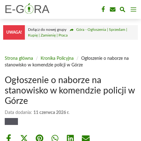
Przejdź
M
do
treści
Dołącz do nowej grupy
Góra - Ogłoszenia | Sprzedam |
UWAGA!
Kupię | Zamienię | Praca
Strona główna
/
Kronika Policyjna
/
Ogłoszenie o naborze na
stanowisko w komendzie policji w Górze
Ogłoszenie o naborze na
stanowisko w komendzie policji w
Górze
Data dodania:
11 czerwca 2026 r.
Share
Share
Share
Share
Share
Share