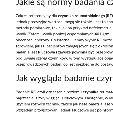
Jakie są normy badania 
Zakres referencyjny dla
czynnika reumatoidalnego (RF)
jednak precyzyjne wartości mogą się różnić. Jest to 
metody pomiarowe, takie jak na przykład nefelometria 
wynik. Zatem, wynik poniżej wspomnianych
40 IU/ml
u
obecności choroby. Co istotne, ujemny wynik RF moż
zdrowiem, jak i u pacjentów zmagających się z określo
badania jest kluczowa i zawsze powinna być przeprow
pod uwagę szereg czynników, w tym występujące objawy
przeprowadzonych badań, co jest niezbędne do postawi
Jak wygląda badanie czy
Badanie RF, czyli oznaczenie poziomu
czynnika reumat
najczęściej z żyły w zgięciu łokciowym. Następnie, w l
użyciem różnych technik, takich jak
nefelometria lase
względem przygotowań, jednak kluczowe jest poinform