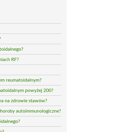
?
toidalnego?
aniach RF?
iem reumatoidalnym?
matoidalnym powyżej 200?
wa na zdrowie stawów?
 choroby autoimmunologiczne?
oidalnego?
o?