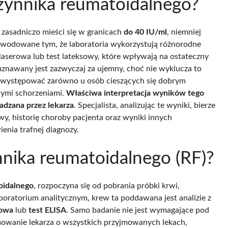
czynnika reumatoidalnego?
zasadniczo mieści się w granicach
do 40 IU/ml
, niemniej
spowodowane tym, że laboratoria wykorzystują różnorodne
laserowa lub test lateksowy, które wpływają na ostateczny
znawany jest zazwyczaj za ujemny, choć nie wyklucza to
e występować zarówno u osób cieszących się dobrym
nymi schorzeniami.
Właściwa interpretacja wyników tego
adzana przez lekarza
. Specjalista, analizując te wyniki, bierze
, historię choroby pacjenta oraz wyniki innych
enia trafnej diagnozy.
nnika reumatoidalnego (RF)?
oidalnego
, rozpoczyna się od pobrania próbki krwi,
aboratorium analitycznym, krew ta poddawana jest analizie z
rowa
lub
test ELISA
. Samo badanie nie jest wymagające pod
owanie lekarza o wszystkich przyjmowanych lekach,