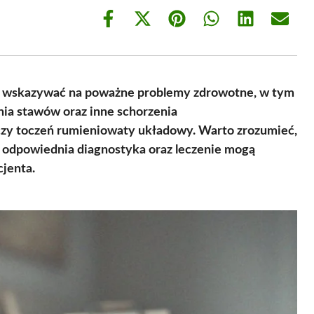
Share
Share
Share
Share
Share
Share
on
on
on
on
on
on
Facebook
X
Pinterest
WhatsApp
LinkedIn
Email
(Twitter)
e wskazywać na poważne problemy zdrowotne, w tym
ia stawów oraz inne schorzenia
 czy toczeń rumieniowaty układowy. Warto zrozumieć,
ak odpowiednia diagnostyka oraz leczenie mogą
jenta.