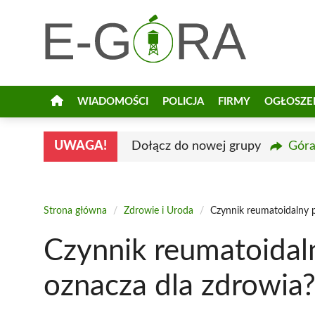
Przejdź
do
treści
WIADOMOŚCI
POLICJA
FIRMY
OGŁOSZE
UWAGA!
Dołącz do nowej grupy
Góra
Strona główna
/
Zdrowie i Uroda
/
Czynnik reumatoidalny 
Czynnik reumatoidal
oznacza dla zdrowia